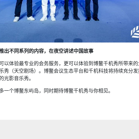
推出不同系列的内容，在夜空讲述中国故事
可以体验最专业的会务服务，更可以体验到博鳌千机秀所带来的
乐秀（天空剧场）。博鳌会议生态平台和千机科技将持续充分发
的光影音乐秀。
多一个博鳌东屿岛，同时期待博鳌千机秀与你相见。