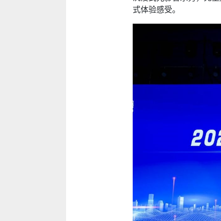
式体验感受。