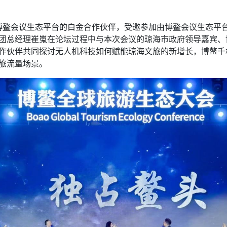
为博鳌会议生态平台的白金合作伙伴，受邀参加由博鳌会议生态平
团总经理崔嵬在论坛过程中与本次会议的琼海市政府领导嘉宾、
作伙伴共同探讨无人机科技如何赋能琼海文旅的新增长，博鳌千
旅流量场景。