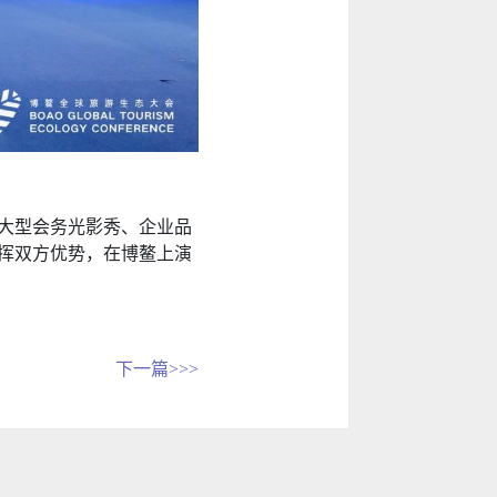
大型会务光影秀、企业品
挥双方优势，在博鳌上演
下一篇>>>