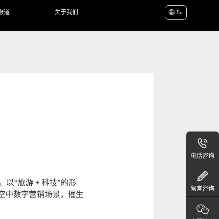
报道
关于我们
En
电话咨询
“旅游 + 科技”的形
留言咨询
空中数字营销场景，催生