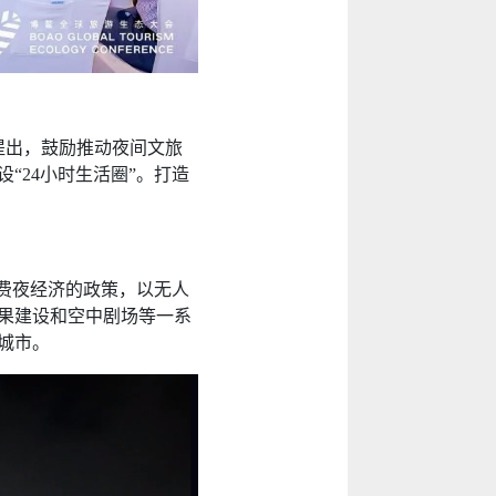
提出，鼓励推动夜间文旅
“24小时生活圈”。打造
费夜经济的政策，以无人
果建设和空中剧场等一系
城市。