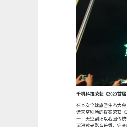
千机科技荣获《2023
首届
在本次全球旅游生态大会
造天空剧场的提案荣获《
一，天空剧场以我国传统
沉浸式光影音乐秀，完全