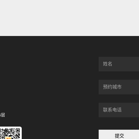
6层
提交