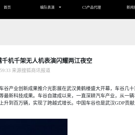
首页
编队表演
C5产品代理
新闻
穿越千机千架无人机表演闪耀两江夜空
6:59:33 来源搜狐商讯报道
国车谷产业创新成果推介光影展在武汉黄鹤楼盛大开幕，车谷几
等最新科技成果。车谷自建成以来，一直深耕汽车产业，从一辆
0辆上升到百万辆，实现了跨越式增长。中国车谷也是武汉GDP贡