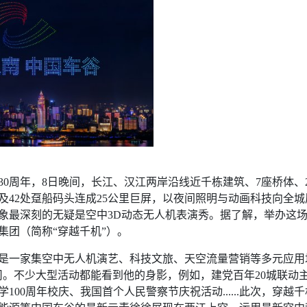
建30周年，8日晚间，长江、汉江两岸沿线近千栋建筑、7座桥体
及42处趸船码头连成25公里巨屏，以夜间照明与动画科技向全城
象最深刻的无疑是空中3D动态无人机表演秀。据了解，举办这
集团（简称“穿越千机”）。
年，是一家集空中无人机演艺、科技文旅、天空流量营销等多元应用
司。不少大型活动都能看到他的身影，例如，建党百年20城联动
00周年校庆、我国首个人民警察节庆祝活动......此次，穿越千机