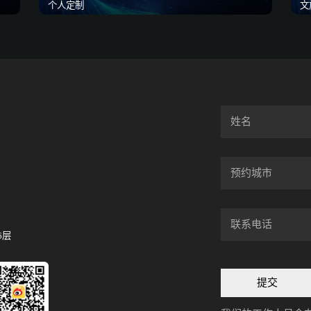
个人定制
文
6层
提交