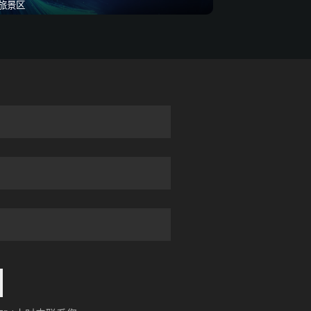
旅景区
20260501-上海宝山葫芦娃兄弟五
一劳动节
第七届智慧城市与智能建造产业博
览会
20260403-许昌襄城油菜花节