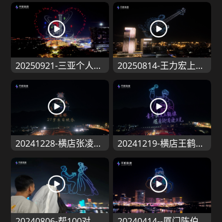
20250921-三亚个人婚礼
20250814-王力宏上海演唱会应援
20241228-横店张凌赫生日应援
20241219-横店王鹤棣粉丝应援-1000架
20240806-帮100对情侣求婚
20240414--厦门陈伯QQ飞车全能王应援